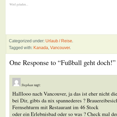
Wird geladen...
Categorized under:
Urlaub / Reise
.
Tagged with:
Kanada
,
Vancouver
.
One Response to “Fußball geht doch!”
Stephan
sagt:
Halllooo nach Vancouver, ja das ist eher nicht di
bei Dir, gibts da nix spannederes ? Brauereibesic
Fernsehturm mit Restaurant im 46 Stock
oder ein Erlebnisbad oder so was ? Check mal d