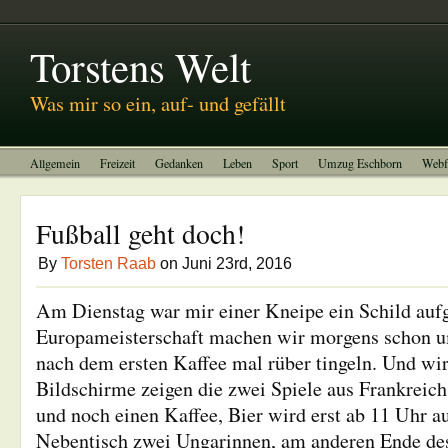
Abitreffen 2011
Kinotagebuch
To-do-Liste
Impressum
Torstens Welt
Was mir so ein, auf- und gefällt
Allgemein
Freizeit
Gedanken
Leben
Sport
Umzug Eschborn
Webf
Fußball geht doch!
By
Torsten Raab
on Juni 23rd, 2016
Am Dienstag war mir einer Kneipe ein Schild auf
Europameisterschaft machen wir morgens schon u
nach dem ersten Kaffee mal rüber tingeln. Und wir
Bildschirme zeigen die zwei Spiele aus Frankreic
und noch einen Kaffee, Bier wird erst ab 11 Uhr
Nebentisch zwei Ungarinnen, am anderen Ende de