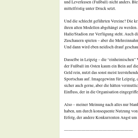
und Leverkusen (Fußball) nicht anders. Blei
mittelfristig unter Druck setzt.
Und die schlecht geführten Vereine? Die kr
ihren alten Modellen abgehängt zu werden.
Halle/Stadion zur Verfügung steht. Auch 
Zuschauern spielen – aber die Mehreinnah
Und dann wird eben neidisch drauf geschau
Dasselbe in Leipzig – die “einheimischen” 
der Fußball im Osten kaum ein Bein auf die
Geld rein, nutzt das sonst meist leerstehe
Sportschau auf. Imagegewinn für Leipzig, d
sicher auch gerne, aber die hätten vermutli
Einfluss, der in die Organisation eingegriff
Also – meiner Meinung nach alles nur blank
haben, um durch konsequente Nutzung von
Erfolg, der andere Konkurrenten Angst um i
————————————————