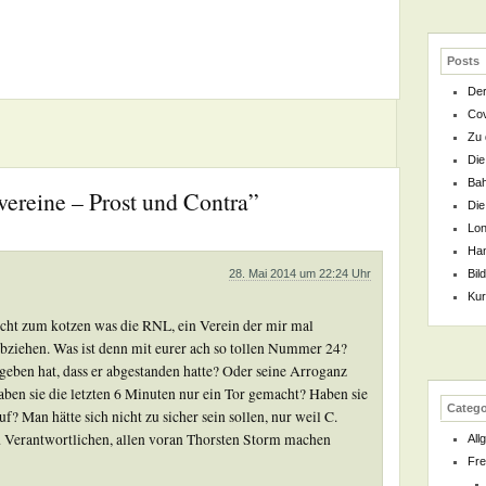
Posts
Der
Cov
Zu 
Die
Bah
ereine – Prost und Contra”
Die
Lon
Han
28. Mai 2014 um 22:24 Uhr
Bil
Kur
echt zum kotzen was die RNL, ein Verein der mir mal
bziehen. Was ist denn mit eurer ach so tollen Nummer 24?
egeben hat, dass er abgestanden hatte? Oder seine Arroganz
n sie die letzten 6 Minuten nur ein Tor gemacht? Haben sie
Catego
f? Man hätte sich nicht zu sicher sein sollen, nur weil C.
und Verantwortlichen, allen voran Thorsten Storm machen
All
Fre