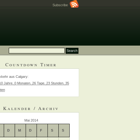
Subscribe
Countdown Timer
kehr aus Calgary
:
10 Jahre,
0 Monaten,
26 Tage,
23 Stunden,
35
ten
Kalender / Archiv
Mai 2014
D
M
D
F
S
S