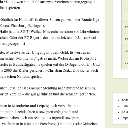
icht? Die Löwen sind 2002 aus zwei Vereinen hervorgegangen,
ball spielten.
5
öhnlich im Handball, in dieser Saison gab es in der Bundesliga
Löwen, Flensburg, Balingen).
1
 Halle hat die SG(!) Wallau-Massenheim schon vor Jahrzehnten
ielten. Oder der FC Bayern, der in den letzten 40 Jahren zwei
1
en umgezogen ist
2
te, ist zeitweise der Umgang mit dem Geld. Es wurden in
 eine echte “Mannschaft” gab es nicht. Wobei das im Profisport
« 
Spieler in Bundesligateams spielen seit der D-Jugend dort… Und
ts 2003 die Kieler gesichert – Christian Zeitz. Und sicher auch
mals schon Nationalspieler.
reine? Letztlich ist es meiner Meinung nach nur eine Mischung
Sorten Vereine – die gut geführten und die schlecht geführten.
Abit
s man in Mannheim und Leipzig auch versucht: mit
Kino
r minder durchdachten Konzepten erfolgreich und
To-d
Löwen haben auch ein recht gutes Jugendkonzept mit
Imp
n. Macht man in Kiel oder Flensburg (Handball) oder München