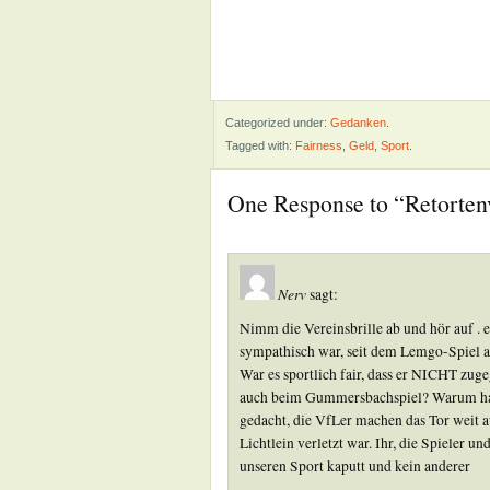
Categorized under:
Gedanken
.
Tagged with:
Fairness
,
Geld
,
Sport
.
One Response to “Retortenv
Nerv
sagt:
Nimm die Vereinsbrille ab und hör auf . 
sympathisch war, seit dem Lemgo-Spiel a
War es sportlich fair, dass er NICHT zug
auch beim Gummersbachspiel? Warum habe
gedacht, die VfLer machen das Tor weit au
Lichtlein verletzt war. Ihr, die Spieler 
unseren Sport kaputt und kein anderer