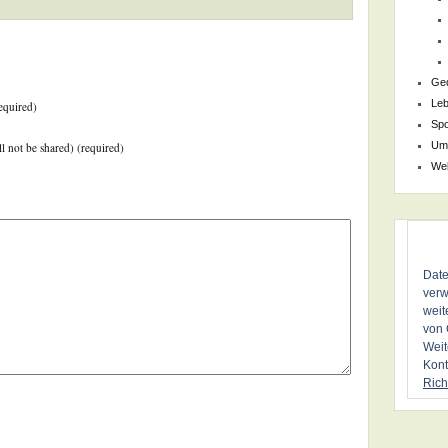
Ge
Le
equired)
Spo
Um
ll not be shared) (required)
We
Date
verw
weit
von 
Weit
Kont
Rich