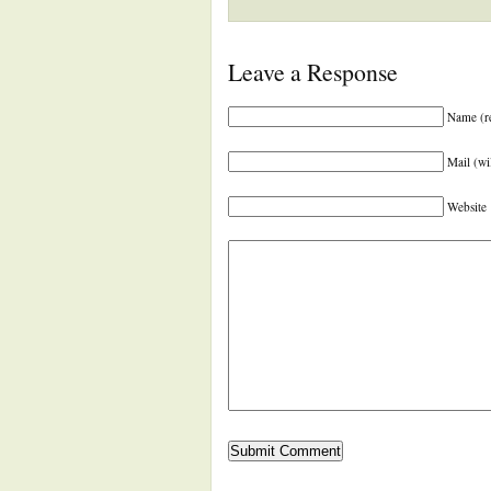
Leave a Response
Name (r
Mail (wi
Website