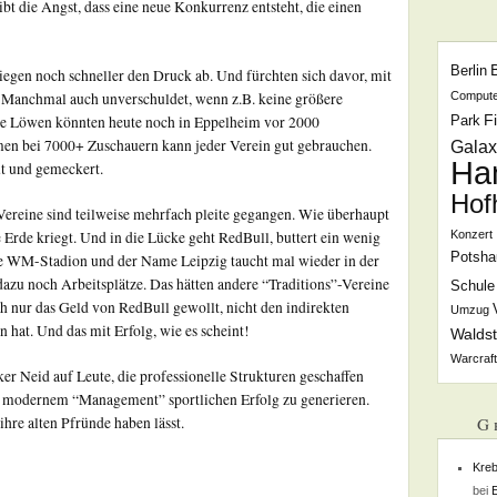
bt die Angst, dass eine neue Konkurrenz entsteht, die einen
Berlin
iegen noch schneller den Druck ab. Und fürchten sich davor, mit
Compute
 Manchmal auch unverschuldet, wenn z.B. keine größere
F
die Löwen könnten heute noch in Eppelheim vor 2000
Park
men bei 7000+ Zuschauern kann jeder Verein gut gebrauchen.
Galax
Ha
t und gemeckert.
Hof
Vereine sind teilweise mehrfach pleite gegangen. Wie überhaupt
Konzert
 Erde kriegt. Und in die Lücke geht RedBull, buttert ein wenig
Potsha
nde WM-Stadion und der Name Leipzig taucht mal wieder in der
azu noch Arbeitsplätze. Das hätten andere “Traditions”-Vereine
Schule
ch nur das Geld von RedBull gewollt, nicht den indirekten
Umzug
en hat. Und das mit Erfolg, wie es scheint!
Waldst
Warcraft
er Neid auf Leute, die professionelle Strukturen geschaffen
 modernem “Management” sportlichen Erfolg zu generieren.
G
hre alten Pfründe haben lässt.
Kreb
bei