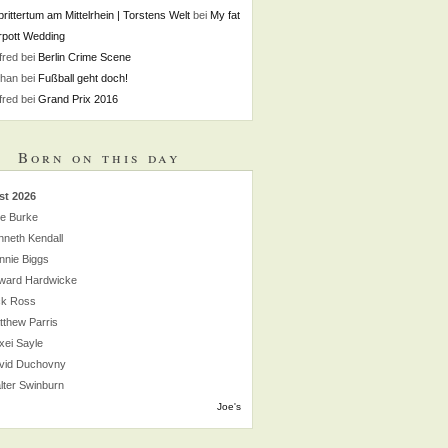
rittertum am Mittelrhein | Torstens Welt
bei
My fat
pott Wedding
fred
bei
Berlin Crime Scene
phan
bei
Fußball geht doch!
fred
bei
Grand Prix 2016
Born on this day
st 2026
lie Burke
neth Kendall
nnie Biggs
ward Hardwicke
ck Ross
thew Parris
xei Sayle
vid Duchovny
lter Swinburn
Joe's