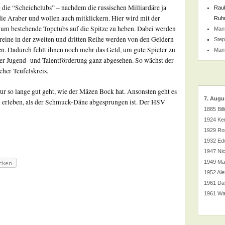
ie “Scheichclubs” – nachdem die russischen Milliardäre ja
Raub
ie Araber und wollen auch mitklickern. Hier wird mit der
Ruhr
t, um bestehende Topclubs auf die Spitze zu heben. Dabei werden
Man
reine in der zweiten und dritten Reihe werden von den Geldern
Ste
n. Dadurch fehlt ihnen noch mehr das Geld, um gute Spieler zu
Man
ver Jugend- und Talentförderung ganz abgesehen. So wächst der
her Teufelskreis.
ur so lange gut geht, wie der Mäzen Bock hat. Ansonsten geht es
7. Augu
n erleben, als der Schmuck-Däne abgesprungen ist. Der HSV
1885 Bil
1924 Ken
1929 Ro
1932 Ed
1947 Ni
cken
1949 Mat
1952 Ale
1961 Da
1961 Wa