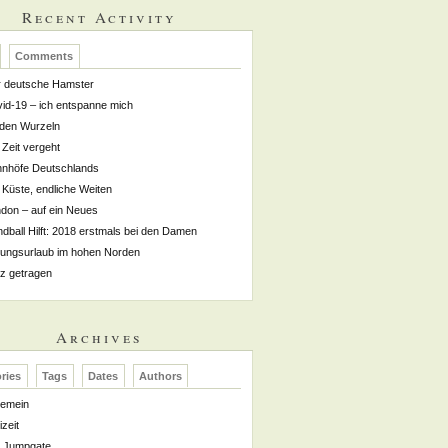
Recent Activity
Comments
 deutsche Hamster
id-19 – ich entspanne mich
den Wurzeln
 Zeit vergeht
nhöfe Deutschlands
 Küste, endliche Weiten
don – auf ein Neues
dball Hilft: 2018 erstmals bei den Damen
dungsurlaub im hohen Norden
z getragen
Archives
ries
Tags
Dates
Authors
gemein
izeit
Jumpgate