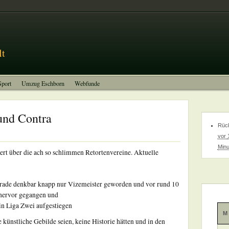
Impressum
lt
Sport
Umzug Eschborn
Webfunde
 und Contra
Rück
vor
Minu
t über die ach so schlimmen Retortenvereine. Aktuelle
rade denkbar knapp nur Vizemeister geworden und vor rund 10
hervor gegangen und
in Liga Zwei aufgestiegen
M
künstliche Gebilde seien, keine Historie hätten und in den