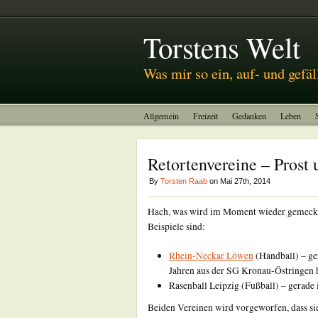
Abitreffen 2011
Kinotagebuch
To-do-Liste
Torstens Welt
Was mir so ein, auf- und gefäl
Allgemein
Freizeit
Gedanken
Leben
Retortenvereine – Prost
By
Torsten Raab
on Mai 27th, 2014
Hach, was wird im Moment wieder gemecker
Beispiele sind:
Rhein-Neckar Löwen
(Handball) – ge
Jahren aus der SG Kronau-Östringen 
Rasenball Leipzig (Fußball) – gerade 
Beiden Vereinen wird vorgeworfen, dass sie 