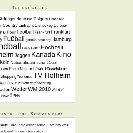
Schlagworte
Bildungsurlaub
Calgary
Bus
Chaselauf
Country
Eintracht
Eishockey
Europa-
r
Football
Frankfurt
inal Four
Frankfurt
Fußball
Hamburg
y
german-bash.org
ndball
Hochzeit
Harry Potter
Kino
heim
Kanada
Joggen
Köln
Nationalmannschaft
Opel
usen
Rhein-Neckar Löwen
Rüsselsheim
TV Hofheim
Shopping
Tourismus
Vancouver
Verkehr
Verschwörung
Wetter
WM 2010
adion
World of
ÖPNV
WoW
eistreiche Kommentare
shilfe – alle Jahre wieder schön | Torstens Welt
Ein Abend für den guten Zweck