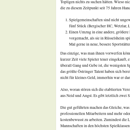
Topligen nichts zu suchen hätten. Wieso n
die zu diesem Zeitpunkt seit 75 Jahren Hand
Spielgemeinschaften sind nicht ungew
fünf Stück (Bergischer HC, Wetzlar, 
Einen Umzug in eine andere, größere
vorgemacht, als sie in Rüsselsheim sp
Mal gerne in neue, bessere Sportstätt
Das einzige, was man ihnen vorwerfen könn
kurzer Zeit viele Spieler teuer eingekauft,
überall Gang und Gebe ist, die wenigsten 
das größte Östringer Talent haben sich berei
nicht für kleines Geld, immerhin war er da
Also, woran stören sich die etablierten Ve
aus Neid und Angst. Es gibt letztlich zwei 
Die gut geführten machen das Gleiche, wa
professionellen Mitarbeitern und mehr ode
kostenbewusst zu arbeiten. Zumindest die 
Mannschaften in den höchsten Spielklasse