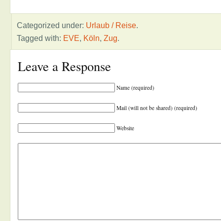
Categorized under:
Urlaub / Reise
.
Tagged with:
EVE
,
Köln
,
Zug
.
Leave a Response
Name (required)
Mail (will not be shared) (required)
Website