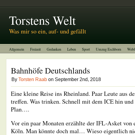
Abitreffen 2011
Kinotagebuch
To-do-Liste
Impressum
Torstens Welt
Was mir so ein, auf- und gefällt
Allgemein
Freizeit
Gedanken
Leben
Sport
Umzug Eschborn
Webf
Bahnhöfe Deutschlands
By
Torsten Raab
on September 2nd, 2018
Eine kleine Reise ins Rheinland. Paar Leute aus
treffen. Was trinken. Schnell mit dem ICE hin und
Plan….
Vor ein paar Monaten erzählte der IFL-Asket von
Köln. Man könnte doch mal… Wieso eigentlich nich