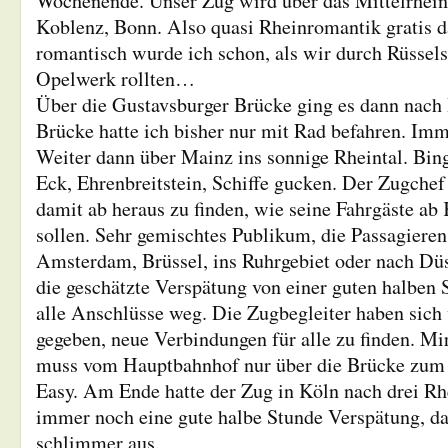
Wochenende. Unser Zug wird über das Mittelrheint
Koblenz, Bonn. Also quasi Rheinromantik gratis d
romantisch wurde ich schon, als wir durch Rüssel
Opelwerk rollten…
Über die Gustavsburger Brücke ging es dann nach 
Brücke hatte ich bisher nur mit Rad befahren. Im
Weiter dann über Mainz ins sonnige Rheintal. Bin
Eck, Ehrenbreitstein, Schiffe gucken. Der Zugchef
damit ab heraus zu finden, wie seine Fahrgäste a
sollen. Sehr gemischtes Publikum, die Passagiere
Amsterdam, Brüssel, ins Ruhrgebiet oder nach Dü
die geschätzte Verspätung von einer guten halben 
alle Anschlüsse weg. Die Zugbegleiter haben sich
gegeben, neue Verbindungen für alle zu finden. Mi
muss vom Hauptbahnhof nur über die Brücke zum
Easy. Am Ende hatte der Zug in Köln nach drei R
immer noch eine gute halbe Stunde Verspätung, d
schlimmer aus.