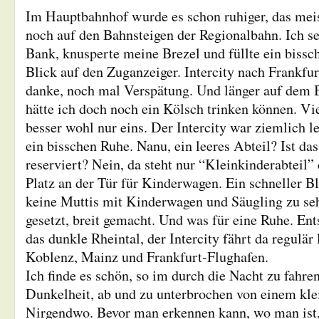
Im Hauptbahnhof wurde es schon ruhiger, das mei
noch auf den Bahnsteigen der Regionalbahn. Ich se
Bank, knusperte meine Brezel und füllte ein bissc
Blick auf den Zuganzeiger. Intercity nach Frankfu
danke, noch mal Verspätung. Und länger auf dem B
hätte ich doch noch ein Kölsch trinken können. Vie
besser wohl nur eins. Der Intercity war ziemlich l
ein bisschen Ruhe. Nanu, ein leeres Abteil? Ist da
reserviert? Nein, da steht nur “Kleinkinderabteil” 
Platz an der Tür für Kinderwagen. Ein schneller Bl
keine Muttis mit Kinderwagen und Säugling zu se
gesetzt, breit gemacht. Und was für eine Ruhe. Ent
das dunkle Rheintal, der Intercity fährt da regulär
Koblenz, Mainz und Frankfurt-Flughafen.
Ich finde es schön, so im durch die Nacht zu fahre
Dunkelheit, ab und zu unterbrochen von einem kl
Nirgendwo. Bevor man erkennen kann, wo man ist, 