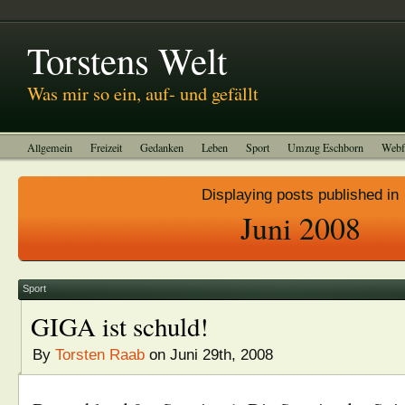
Abitreffen 2011
Kinotagebuch
To-do-Liste
Impressum
Torstens Welt
Was mir so ein, auf- und gefällt
Allgemein
Freizeit
Gedanken
Leben
Sport
Umzug Eschborn
Webf
Displaying posts published in
Juni 2008
Sport
GIGA ist schuld!
By
Torsten Raab
on Juni 29th, 2008