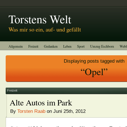
Abitreffen 2011
Kinotagebuch
To-do-Liste
Impressum
Torstens Welt
Was mir so ein, auf- und gefällt
Allgemein
Freizeit
Gedanken
Leben
Sport
Umzug Eschborn
Webf
Displaying posts tagged with
“Opel”
Freizeit
Alte Autos im Park
By
Torsten Raab
on Juni 25th, 2012