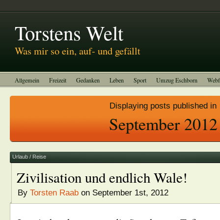
Abitreffen 2011
Kinotagebuch
To-do-Liste
Impressum
Torstens Welt
Was mir so ein, auf- und gefällt
Allgemein
Freizeit
Gedanken
Leben
Sport
Umzug Eschborn
Webf
Displaying posts published in
September 2012
Urlaub / Reise
Zivilisation und endlich Wale!
By
Torsten Raab
on September 1st, 2012