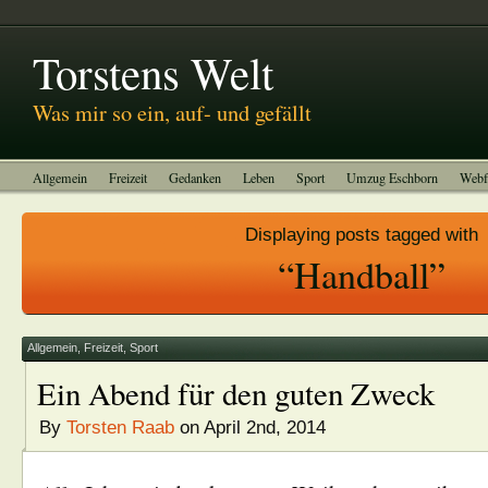
Abitreffen 2011
Kinotagebuch
To-do-Liste
Impressum
Torstens Welt
Was mir so ein, auf- und gefällt
Allgemein
Freizeit
Gedanken
Leben
Sport
Umzug Eschborn
Webf
Displaying posts tagged with
“Handball”
Allgemein
,
Freizeit
,
Sport
Ein Abend für den guten Zweck
By
Torsten Raab
on April 2nd, 2014