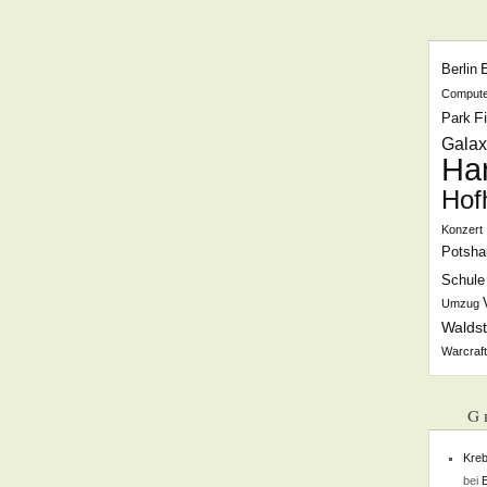
Berlin
Compute
F
Park
Galax
Ha
Hof
Konzert
Potsha
Schule
Umzug
Waldst
Warcraft
G
Kreb
bei