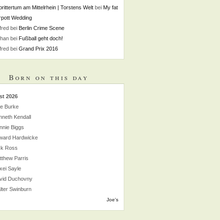
rittertum am Mittelrhein | Torstens Welt
bei
My fat
pott Wedding
fred
bei
Berlin Crime Scene
phan
bei
Fußball geht doch!
fred
bei
Grand Prix 2016
Born on this day
st 2026
lie Burke
neth Kendall
nnie Biggs
ward Hardwicke
ck Ross
thew Parris
xei Sayle
vid Duchovny
lter Swinburn
Joe's