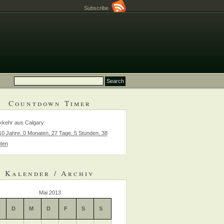
Subscribe
Countdown Timer
kehr aus Calgary
:
10 Jahre,
0 Monaten,
27 Tage,
5 Stunden,
38
ten
Kalender / Archiv
Mai 2013
D
M
D
F
S
S