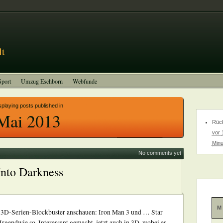
Impressum
lt
Sport
Umzug Eschborn
Webfunde
splaying posts published in
Mai 2013
Rück
vor
Minu
No comments yet
Into Darkness
M
 3D-Serien-Blockbuster anschauen: Iron Man 3 und … Star
 Irgendwie so. Interessant gemacht, jetzt auch in 3D, wobei es