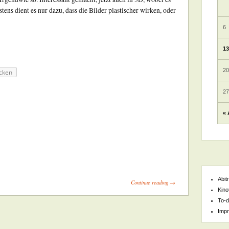
tens dient es nur dazu, dass die Bilder plastischer wirken, oder
6
1
2
cken
2
« 
Abit
Continue reading →
Kino
To-d
Imp