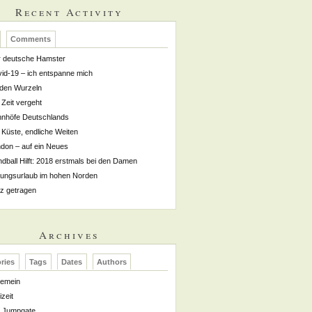
Recent Activity
Comments
 deutsche Hamster
id-19 – ich entspanne mich
den Wurzeln
 Zeit vergeht
nhöfe Deutschlands
 Küste, endliche Weiten
don – auf ein Neues
dball Hilft: 2018 erstmals bei den Damen
dungsurlaub im hohen Norden
z getragen
Archives
ries
Tags
Dates
Authors
gemein
izeit
Jumpgate