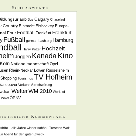
Schlagworte
Bildungsurlaub
Calgary
Bus
Chaselauf
Country
Eintracht
Eishockey
Europa-
r
Football
Frankfurt
inal Four
Frankfurt
Fußball
Hamburg
y
german-bash.org
ndball
Hochzeit
Harry Potter
Kino
heim
Kanada
Joggen
Köln
Nationalmannschaft
Opel
usen
Rhein-Neckar Löwen
Rüsselsheim
TV Hofheim
Shopping
Tourismus
Vancouver
Verkehr
Verschwörung
Wetter
WM 2010
adion
World of
ÖPNV
WoW
eistreiche Kommentare
shilfe – alle Jahre wieder schön | Torstens Welt
Ein Abend für den guten Zweck