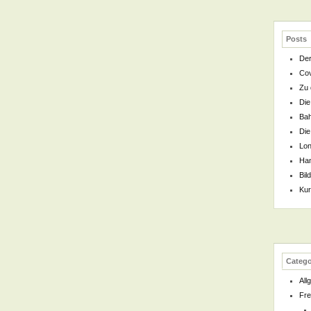
Posts
Der
Cov
Zu 
Die
Bah
Die
Lon
Han
Bil
Kur
Catego
All
Fre