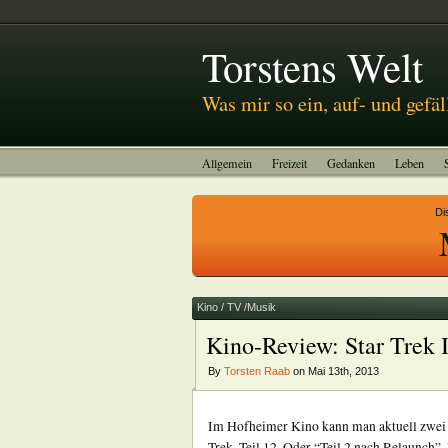
Abitreffen 2011
Kinotagebuch
To-do-Liste
Torstens Welt
Was mir so ein, auf- und gefäl
Allgemein
Freizeit
Gedanken
Leben
Di
Kino / TV /Musik
Kino-Review: Star Trek 
By
Torsten Raab
on Mai 13th, 2013
Im Hofheimer Kino kann man aktuell zwei
Trek. Teil 12. Oder “Teil 2 nach Relaunch”.