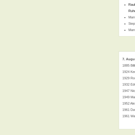
Raub
Ruhr
Man
Ste
Man
7. Augu
1885 Bil
1924 Ken
1929 Ro
1932 Ed
1947 Ni
1949 Mat
1952 Ale
1961 Da
1961 Wa