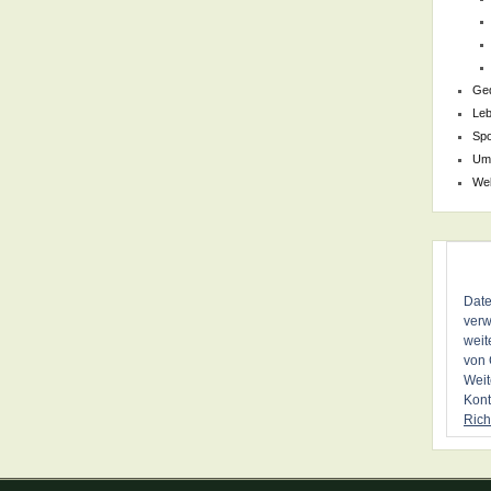
Ge
Le
Spo
Um
We
Date
verw
weit
von 
Weit
Kont
Rich