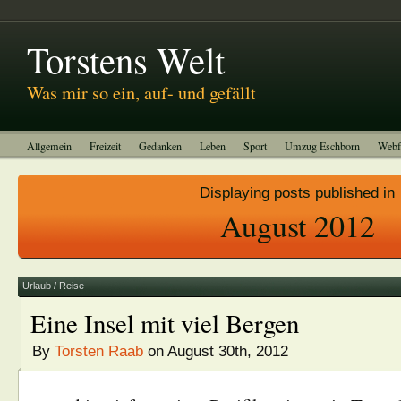
Abitreffen 2011
Kinotagebuch
To-do-Liste
Impressum
Torstens Welt
Was mir so ein, auf- und gefällt
Allgemein
Freizeit
Gedanken
Leben
Sport
Umzug Eschborn
Webf
Displaying posts published in
August 2012
Urlaub / Reise
Eine Insel mit viel Bergen
By
Torsten Raab
on August 30th, 2012