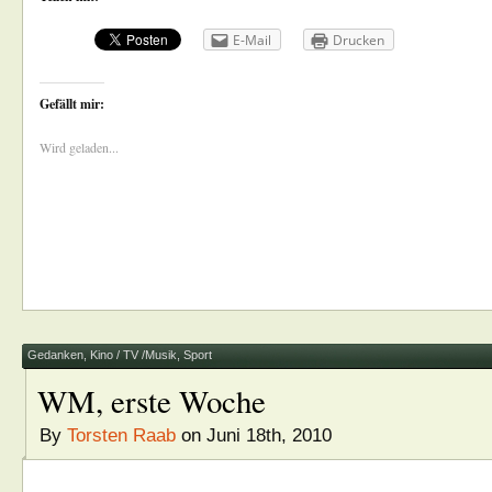
E-Mail
Drucken
Gefällt mir:
Wird geladen...
Gedanken
,
Kino / TV /Musik
,
Sport
WM, erste Woche
By
Torsten Raab
on Juni 18th, 2010