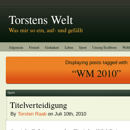
Abitreffen 2011
Kinotagebuch
To-do-Liste
Impressum
Torstens Welt
Was mir so ein, auf- und gefällt
Allgemein
Freizeit
Gedanken
Leben
Sport
Umzug Eschborn
Webf
Displaying posts tagged with
“WM 2010”
Sport
Titelverteidigung
By
Torsten Raab
on Juli 10th, 2010