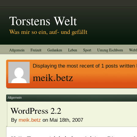
Abitreffen 2011
Kinotagebuch
To-do-Liste
Impressum
Torstens Welt
Was mir so ein, auf- und gefällt
Allgemein
Freizeit
Gedanken
Leben
Sport
Umzug Eschborn
Webf
Displaying the most recent of 1 posts written
meik.betz
Allgemein
WordPress 2.2
By
meik.betz
on Mai 18th, 2007