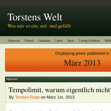
Abitreffen 2011
Kinotagebuch
To-do-Liste
Impressum
Torstens Welt
Was mir so ein, auf- und gefällt
Allgemein
Freizeit
Gedanken
Leben
Sport
Umzug Eschborn
Webf
Displaying posts published in
März 2013
Allgemein
Tempolimit, warum eigentlich nicht
By
Torsten Raab
on März 1st, 2013