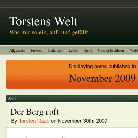
Abitreffen 2011
Kinotagebuch
To-do-Liste
Impressum
Torstens Welt
Was mir so ein, auf- und gefällt
Allgemein
Freizeit
Gedanken
Leben
Sport
Umzug Eschborn
Webf
Displaying posts published in
November 2009
Sport
Der Berg ruft
By
Torsten Raab
on November 30th, 2009