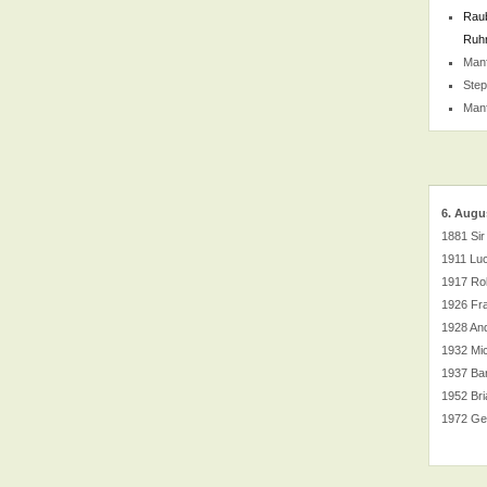
Raub
Ruhr
Man
Ste
Man
6. Augu
1881 Sir
1911 Luci
1917 Ro
1926 Fra
1928 An
1932 Mi
1937 Ba
1952 Bri
1972 Ger