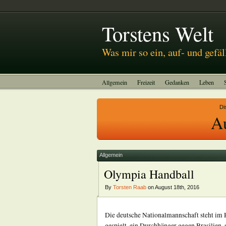
Abitreffen 2011
Kinotagebuch
To-do-Liste
Torstens Welt
Was mir so ein, auf- und gefäl
Allgemein
Freizeit
Gedanken
Leben
Di
A
Allgemein
Olympia Handball
By
Torsten Raab
on August 18th, 2016
Die deutsche Nationalmannschaft steht im H
gespielt, ein Durchhänger gegen Brasilien,