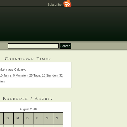
Subscribe
Countdown Timer
kehr aus Calgary
:
10 Jahre,
0 Monaten,
25 Tage,
18 Stunden,
32
ten
Kalender / Archiv
August 2016
D
M
D
F
S
S