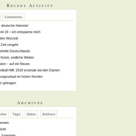
Recent Activity
Comments
 deutsche Hamster
id-19 – ich entspanne mich
den Wurzeln
 Zeit vergeht
nhöfe Deutschlands
 Küste, endliche Weiten
don – auf ein Neues
dball Hilft: 2018 erstmals bei den Damen
dungsurlaub im hohen Norden
z getragen
Archives
ries
Tags
Dates
Authors
gemein
izeit
Jumpgate