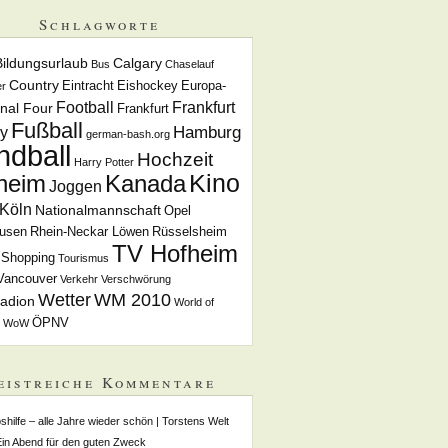
Schlagworte
Bildungsurlaub
Calgary
Bus
Chaselauf
Country
Eintracht
Eishockey
Europa-
r
Football
Frankfurt
inal Four
Frankfurt
Fußball
Hamburg
y
german-bash.org
ndball
Hochzeit
Harry Potter
Kino
heim
Kanada
Joggen
Köln
Nationalmannschaft
Opel
usen
Rhein-Neckar Löwen
Rüsselsheim
TV Hofheim
Shopping
Tourismus
Vancouver
Verkehr
Verschwörung
Wetter
WM 2010
adion
World of
ÖPNV
WoW
eistreiche Kommentare
shilfe – alle Jahre wieder schön | Torstens Welt
Ein Abend für den guten Zweck