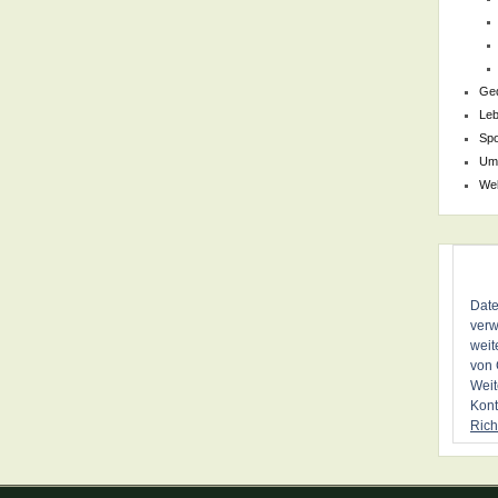
Ge
Le
Spo
Um
We
Date
verw
weit
von 
Weit
Kont
Rich