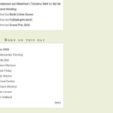
rittertum am Mittelrhein | Torstens Welt
bei
My fat
pott Wedding
fred
bei
Berlin Crime Scene
phan
bei
Fußball geht doch!
fred
bei
Grand Prix 2016
Born on this day
st 2026
 Alexander Fleming
lle Ball
bert Mitcham
nk Finlay
dy Warhol
chael Deeley
rbara Windsor
an Levant
i Halliwell
Joe's