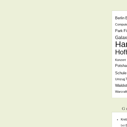
Berlin
Compute
F
Park
Galax
Ha
Hof
Konzert
Potsha
Schule
Umzug
Waldst
Warcraft
G
Kreb
bei