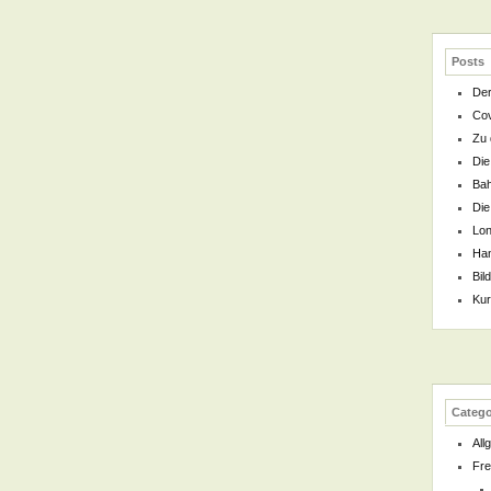
Posts
Der
Cov
Zu 
Die
Bah
Die
Lon
Han
Bil
Kur
Catego
All
Fre