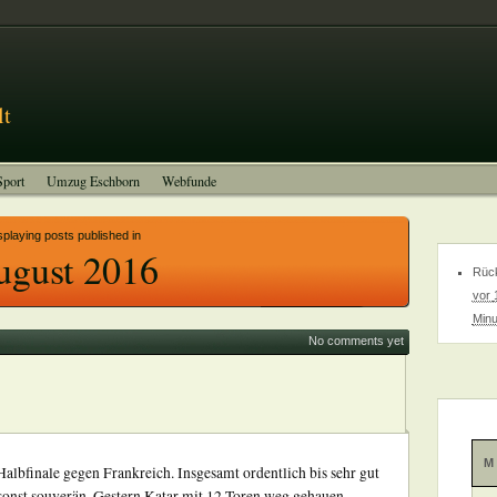
Impressum
lt
Sport
Umzug Eschborn
Webfunde
splaying posts published in
ugust 2016
Rück
vor
Minu
No comments yet
M
albfinale gegen Frankreich. Insgesamt ordentlich bis sehr gut
 sonst souverän. Gestern Katar mit 12 Toren weg gehauen –