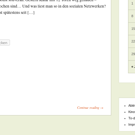
1
brochen sind… Und was liest man so in den sozialen Netzwerken?
t spätestens seit […]
8
1
2
cken
2
« 
Abit
Continue reading →
Kino
To-d
Imp