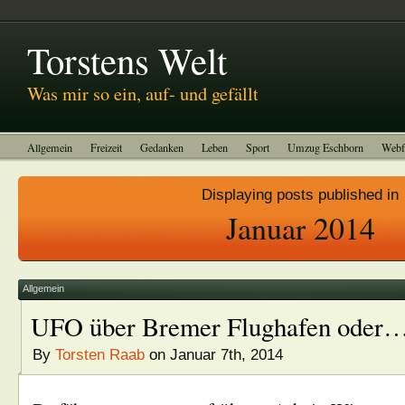
Abitreffen 2011
Kinotagebuch
To-do-Liste
Impressum
Torstens Welt
Was mir so ein, auf- und gefällt
Allgemein
Freizeit
Gedanken
Leben
Sport
Umzug Eschborn
Webf
Displaying posts published in
Januar 2014
Allgemein
UFO über Bremer Flughafen oder
By
Torsten Raab
on Januar 7th, 2014