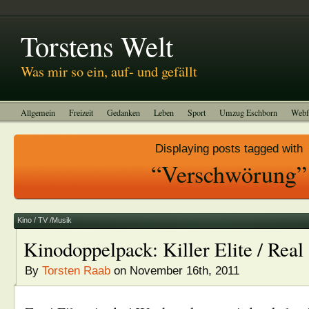
Abitreffen 2011
Kinotagebuch
To-do-Liste
Impressum
Torstens Welt
Was mir so ein, auf- und gefällt
Allgemein
Freizeit
Gedanken
Leben
Sport
Umzug Eschborn
Webf
Displaying posts tagged with
“Verschwörung”
Kino / TV /Musik
Kinodoppelpack: Killer Elite / Real 
By
Torsten Raab
on November 16th, 2011