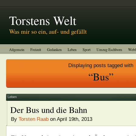
Abitreffen 2011
Kinotagebuch
To-do-Liste
Impressum
Torstens Welt
Was mir so ein, auf- und gefällt
Allgemein
Freizeit
Gedanken
Leben
Sport
Umzug Eschborn
Webf
Displaying posts tagged with
“Bus”
Leben
Der Bus und die Bahn
By
Torsten Raab
on April 19th, 2013